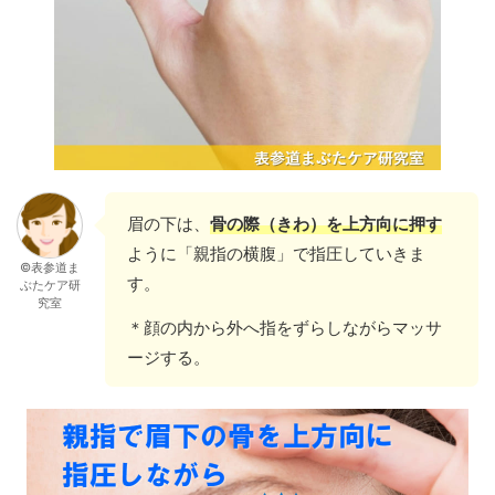
眉の下は、
骨の際（きわ）を上方向に押す
ように「親指の横腹」で指圧していきま
©表参道ま
す。
ぶたケア研
究室
＊顔の内から外へ指をずらしながらマッサ
ージする。