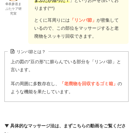
まぶたが治った！
」というお声を頂いてお
©表参道ま
ります(^^)
ぶたケア研
究室
とくに耳周りには
「リンパ節」
が密集して
いるので、この部位をマッサージすると老
廃物をスッキリ回収できます。
リンパ節とは？
上の図の"豆の形"に膨らんでいる部分を「リンパ節」と
言います。
耳の周囲に多数存在し、
「老廃物を回収するゴミ箱」
の
ような機能を果たしています。
▼ 具体的なマッサージ法は、まずこちらの動画をご覧くださ