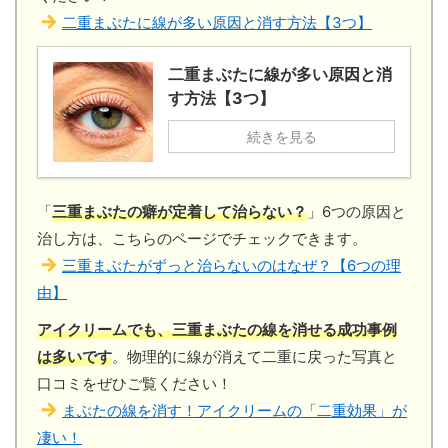
二重まぶたに線が多い原因と消す方法【3つ】
二重まぶたに線が多い原因と消
す方法【3つ】
続きを見る
「
三重まぶたの癖が定着して治らない？
」6つの原因と
治し方は、こちらのページでチェックできます。
三重まぶたがずっと治らないのはなぜ？【6つの理
由】
アイクリームでも、三重まぶたの線を消せる成功事例
は多いです
。物理的に線が消えて二重に戻った写真と
口コミをぜひご覧ください！
まぶたの線を消す！アイクリームの「二重効果」が
凄い！