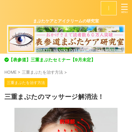
|
まぶたケアとアイクリームの研究室
【表参道】三重まぶたセミナー【9月未定】
HOME
>
三重まぶたを治す方法
>
三重まぶたを治す方法
三重まぶたのマッサージ解消法！