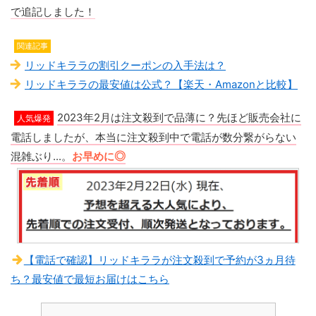
で追記しました！
関連記事
リッドキララの割引クーポンの入手法は？
リッドキララの最安値は公式？【楽天・Amazonと比較】
2023年2月は注文殺到で品薄に？先ほど販売会社に
人気爆発
電話しましたが、本当に注文殺到中で電話が数分繋がらない
混雑ぶり...。
お早めに
◎
【電話で確認】リッドキララが注文殺到で予約が3ヵ月待
ち？最安値で最短お届けはこちら