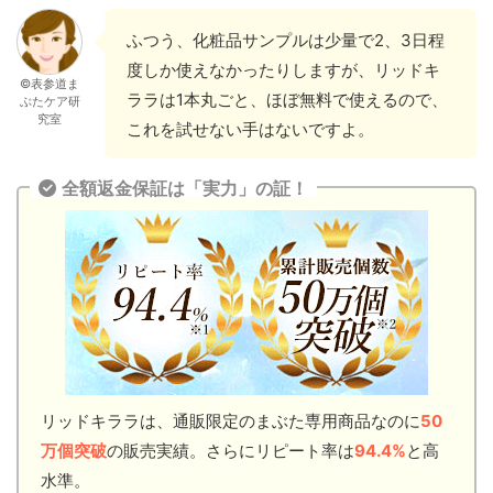
ふつう、化粧品サンプルは少量で2、3日程
度しか使えなかったりしますが、リッドキ
©表参道ま
ララは1本丸ごと、ほぼ無料で使えるので、
ぶたケア研
究室
これを試せない手はないですよ。
全額返金保証は「実力」の証！
リッドキララは、通販限定のまぶた専用商品なのに
50
万個突破
の販売実績。さらにリピート率は
94.4%
と高
水準。