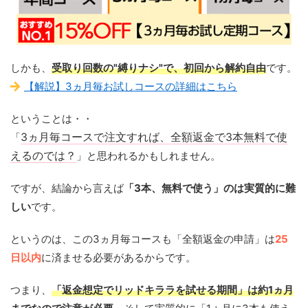
しかも、
受取り回数の"縛りナシ"で、初回から解約自由
です。
【解説】3ヵ月毎お試しコースの詳細はこちら
ということは・・
「
3ヵ月毎コースで注文すれば、全額返金で3本無料で使
えるのでは？
」と思われるかもしれません。
ですが、結論から言えば
「3本、無料で使う」のは実質的に難
しい
です。
というのは、この3ヵ月毎コースも「全額返金の申請」は
25
日以内
に済ませる必要があるからです。
つまり、
「返金想定でリッドキララを試せる期間」は約1ヵ月