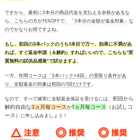
ですから、最初に3本分の商品代金を支払える余裕があるな
ら、こちらの方が15%OFFで、「3本分の金額が返金対象」な
のでかなりお得ですよね
。
もし、初回の3本パックのうち1本目で万一、効果に不満があ
れば、すぐ返金申請（＆解約）すればいいので、こちらも"実
質無料の試供品感覚"で試せますよ
。
一方、
年間コースは「3本パック×4回」の受取り条件があ
り、全額返金の対象は初回の1回だけです
。
初回から
なので、すべて確実に全額返金保証を受けるには、
解約自由な
3ヵ月毎コース
か
1ヵ月毎コース
（お試しコ
ース）
に申し込みましょう！