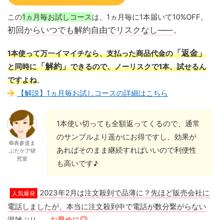
この
1ヵ月毎お試しコース
は、1ヵ月毎に1本届いて10%OFF。
初回からいつでも解約自由でリスクなし
——
。
「返金」
1本使って万一イマイチなら、支払った商品代金の
「解約」
と同時に
できるので、ノーリスクで1本、試せるん
ですよね
。
【解説】1ヵ月毎お試しコースの詳細はこちら
1本使い切っても全額返ってくるので、通常
のサンプルより遥かにお得ですし、効果が
©表参道ま
あればそのまま継続すればいいので利便性
ぶたケア研
究室
も高いです♪
2023年2月は注文殺到で品薄に？先ほど販売会社に
人気爆発
電話しましたが、本当に注文殺到中で電話が数分繋がらない
混雑ぶり...。
お早めに
◎