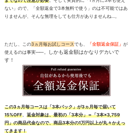
までなので注意が必要
。そして実質的に「1ヵ月に3本も使え
ない」ので、「全額返金で3本無料で使う」のは不可能ではあ
りませんが、そんな無理をしても仕方がありませんね...。
ただし、この
3ヵ月毎お試しコース
でも、
「全額返金保証」
が
しかも返金額はかなりデカいで
使えるのは事実
——
。
す！
この3ヵ月毎コースは「3本パック」が3ヵ月毎で届いて
15%OFF
。
返金対象は、最初の「3本分」＝「3本×3,759
円」の商品代金なので、商品3本分の1万円以上が丸々かえっ
てきます！