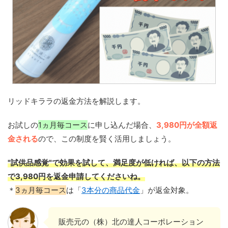
リッドキララの返金方法を解説します。
お試しの
1ヵ月毎コース
に申し込んだ場合、
3,980円が全額返
金される
ので、この制度を賢く活用しましょう。
"試供品感覚"で効果を試して、満足度が低ければ、以下の方法
で3,980円を返金申請してくださいね。
＊
3ヵ月毎コース
は「
3本分の商品代金
」が返金対象。
販売元の（株）北の達人コーポレーション