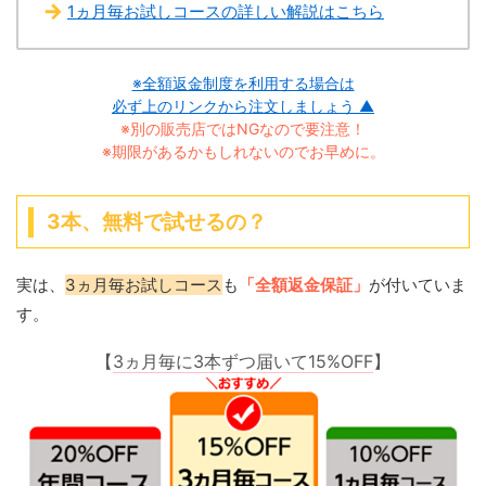
1ヵ月毎お試しコースの詳しい解説はこちら
※全額返金制度を利用する場合は
必ず上のリンクから注文しましょう ▲
※別の販売店ではNGなので要注意！
※期限があるかもしれないのでお早めに。
3本、無料で試せるの？
実は、
3ヵ月毎お試しコース
も
「全額返金保証」
が付いていま
す。
【
3ヵ月毎に3本ずつ届いて15%OFF
】