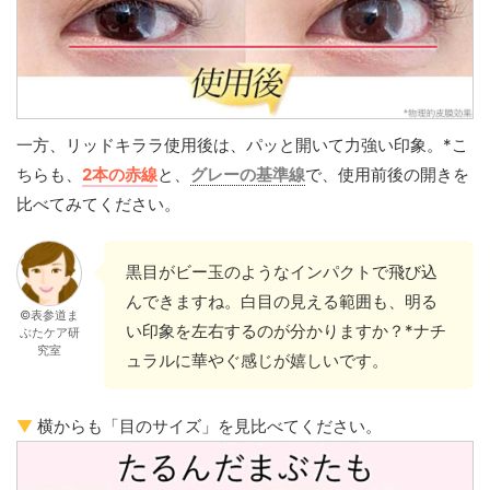
一方、リッドキララ使用後は、パッと開いて力強い印象。*こ
ちらも、
2本の赤線
と、
グレーの基準線
で、使用前後の開きを
比べてみてください。
黒目がビー玉のようなインパクトで飛び込
んできますね。白目の見える範囲も、明る
©表参道ま
い印象を左右するのが分かりますか？*ナチ
ぶたケア研
究室
ュラルに華やぐ感じが嬉しいです。
▼
横からも「目のサイズ」を見比べてください。