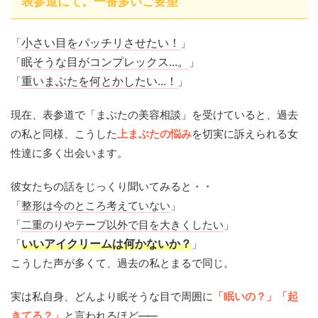
表参道にて。一番多いご要望
「
小さい目をパッチリさせたい！
」
「
眠そうな目がコンプレックス...。
」
「
重いまぶたを何とかしたい...！
」
現在、表参道で「まぶたの美容相談」を受けていると、過去
の私と同様、こうした
上まぶたの悩み
を切実に訴えられる女
性達に多く出会います。
彼女たちの話をじっくり聞いてみると・・
「
整形は今のところ考えていない
」
「
二重のりやテープ以外で目を大きくしたい
」
「
いいアイクリームは何かないか？
」
こうした声が多くて、過去の私とまるで同じ。
実は私自身、どんより眠そうな目で周囲に
「眠いの？」
「起
きてる？」
と言われるほど
——
。