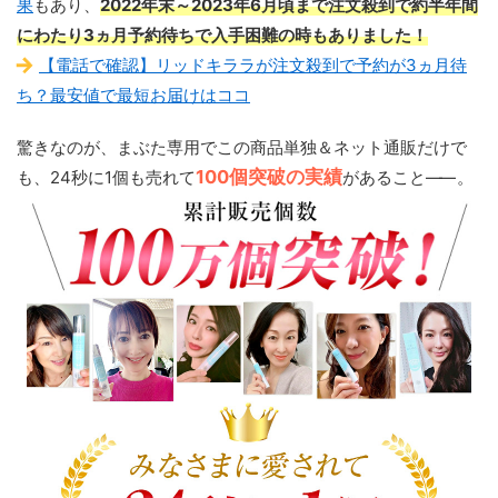
果
もあり、
2022年末～2023年6月頃まで注文殺到で約半年間
にわたり3ヵ月予約待ちで入手困難の時もありました！
【電話で確認】リッドキララが注文殺到で予約が3ヵ月待
ち？最安値で最短お届けはココ
驚きなのが、まぶた専用でこの商品単独＆ネット通販だけで
100個突破の実績
も、24秒に1個も売れて
があること
——
。