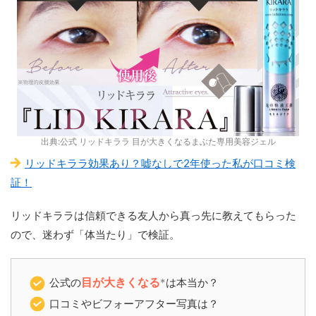
出典:公式 リッドキララ 目が大きくなるまぶた専用美容ジェル
リッドキララ効果あり？嘘なしで2年使った私が口コミ検
証！
リッドキララは信頼できる友人から真っ先に教えてもらった
ので、迷わず「体当たり」で検証。
公式の
目が大きくなる
*
は本当か？
口コミやビフォーアフター写真は？