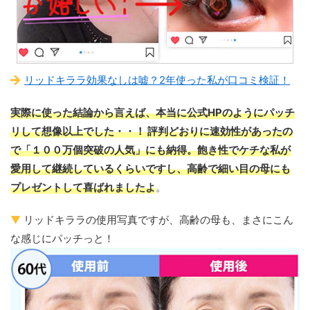
リッドキララ効果なしは嘘？2年使った私が口コミ検証！
実際に使った結論から言えば、本当に公式HPのようにパッチ
リして想像以上でした・・！ 評判どおりに速効性があったの
で「１００万個突破の人気」にも納得。飽き性でケチな私が
愛用して継続しているくらいですし、高齢で細い目の母にも
プレゼントして喜ばれましたよ
。
▼
リッドキララの使用写真ですが、高齢の母も、まさにこん
な感じにパッチっと！