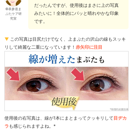
だったんですが、使用後はまさに上の写真
©表参道ま
みたいに！全体的にパッと晴れやかな印象
ぶたケア研
究室
です。
▼
この写真は目尻だけでなく、上まぶたの沢山の線もスッキ
リして綺麗な二重になっています！
赤矢印に注目
使用後の右写真は、線が1本にまとまってクッキリして
目ヂカ
ラ
も感じられますよね。*