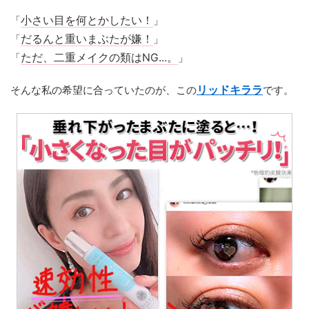
「
小さい目を何とかしたい！
」
「
だるんと重いまぶたが嫌！
」
「
ただ、二重メイクの類はNG...。
」
そんな私の希望に合っていたのが、この
リッドキララ
です。