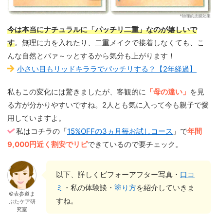
今は本当にナチュラルに「パッチリ二重」なのが嬉しいで
す
。無理に力を入れたり、二重メイクで接着しなくても、こ
んな自然とパァ～ッとするから気分も上がります！
小さい目もリッドキララでパッチリする？【2年経過】
私もこの変化には驚きましたが、客観的に
「母の違い」
を見
る方が分かりやすいですね。2人とも気に入って今も親子で愛
用していますよ。
私はコチラの「
15%OFFの3ヵ月毎お試しコース
」で
年間
9,000円近く割安でリピ
できているので要チェック。
以下、詳しくビフォーアフター写真・
口コ
ミ
・私の体験談・
塗り方
を紹介していきま
©表参道ま
すね。
ぶたケア研
究室