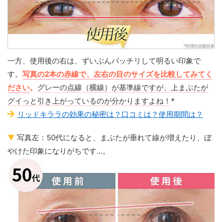
一方、使用後の右は、ずいぶんパッチリして明るい印象で
す。
写真の2本の赤線で、左右の目のサイズを比較してみてく
ださい
。
グレーの点線（横線）
が基準線ですが、上まぶたが
グイっと引き上がっているのが分かりますよね！
*
リッドキララの効果の秘密は？口コミは？使用期間は？
▼
写真左：50代になると、まぶたが垂れて線が増えたり、ぼ
やけた印象になりがちです...。