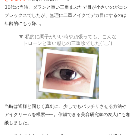
30代の当時、ダランと重い三重まぶたで目が小さいのがコン
プレックスでしたが、無理に二重メイクでデカ目にするのは
年齢的にもう嫌...。
▼ 私的に調子がいい時や頑張っても、こんな
トローンと重い感じの三重瞼でした(´._.`)
当時は皆様と同じく真剣に、少しでもパッチリさせる方法や
アイクリームを模索
——
。信頼できる美容研究家の友人にも相
談しました。