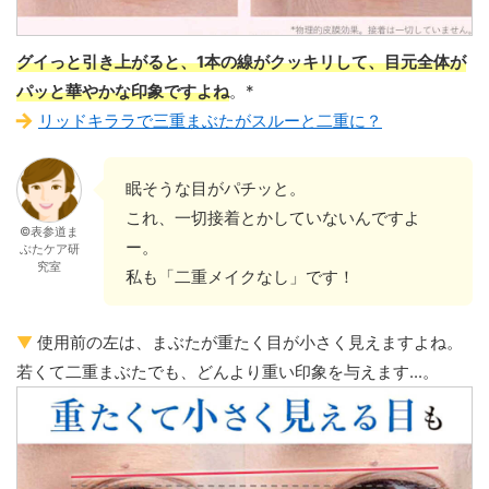
グイっと引き上がると、1本の線がクッキリして、目元全体が
パッと華やかな印象ですよね
。*
リッドキララで三重まぶたがスルーと二重に？
眠そうな目がパチッと。
これ、一切接着とかしていないんですよ
©表参道ま
ー。
ぶたケア研
究室
私も「二重メイクなし」です！
▼
使用前の左は、まぶたが重たく目が小さく見えますよね。
若くて二重まぶたでも、どんより重い印象を与えます...。