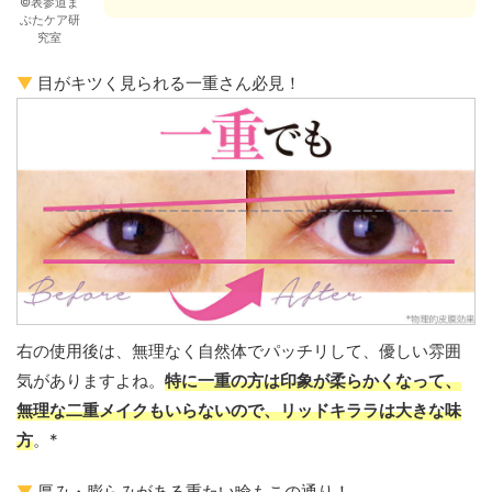
©表参道ま
ぶたケア研
究室
▼
目がキツく見られる一重さん必見！
右の使用後は、無理なく自然体でパッチリして、優しい雰囲
気がありますよね。
特に一重の方は印象が柔らかくなって、
無理な二重メイクもいらないので、リッドキララは大きな味
方
。*
▼
厚み・膨らみがある重たい瞼もこの通り！