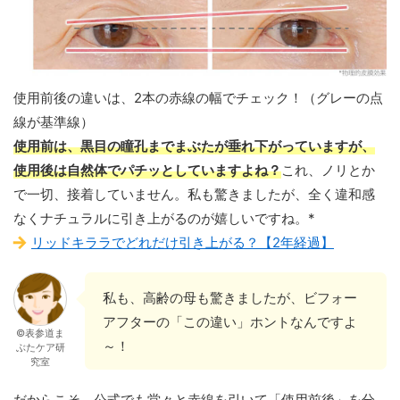
使用前後の違いは、2本の赤線の幅でチェック！（グレーの点
線が基準線）
使用前は、黒目の瞳孔までまぶたが垂れ下がっていますが、
使用後は自然体でパチッとしていますよね？
これ、ノリとか
で一切、接着していません。私も驚きましたが、全く違和感
なくナチュラルに引き上がるのが嬉しいですね。*
リッドキララでどれだけ引き上がる？【2年経過】
私も、高齢の母も驚きましたが、ビフォー
アフターの「この違い」ホントなんですよ
©表参道ま
～！
ぶたケア研
究室
だからこそ、公式でも堂々と赤線を引いて「使用前後」を分