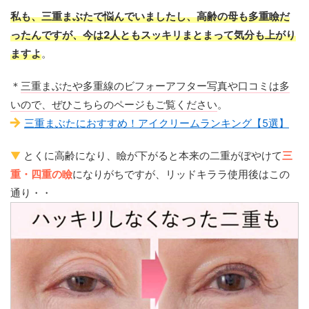
私も、三重まぶたで悩んでいましたし、高齢の母も多重瞼だ
ったんですが、今は2人ともスッキリまとまって気分も上がり
ますよ
。
＊
三重まぶたや多重線のビフォーアフター写真や口コミは多
いので、ぜひこちらのページもご覧ください
。
三重まぶたにおすすめ！アイクリームランキング【5選】
▼
とくに高齢になり、瞼が下がると本来の二重がぼやけて
三
重・四重の瞼
になりがちですが、リッドキララ使用後はこの
通り・・