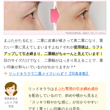
まぶたがたるむと、二重に皮膚が被さって奥二重になり、重
たい一重に見えてしまいますよね？それが
使用後は、リフト
アップして引き締まり、二重幅がちゃーんと見えています！
目のサイズだけでなく、二重幅がはっきり見えることで、重
い印象が和らいでいるのがわかりますか？*
リッドキララで二重メイクいらず？【写真多数】
リッドキララは
まぶた専用の引き締め成分
を配合しているので、斜めや横から見ると
©表参道ま
「スッキリ軽やかな感じ」が分かりやすい
ぶたケア研
究室
です！重々しい印象の人は是非。