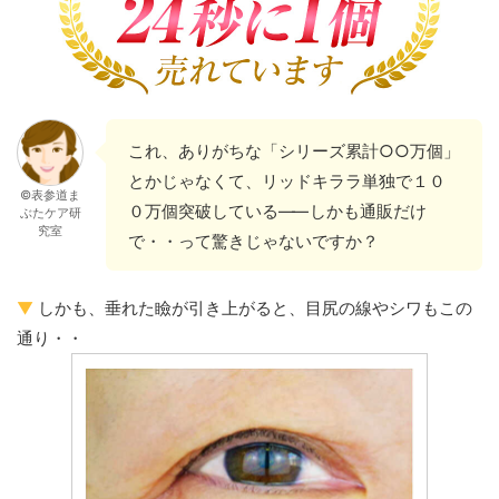
これ、ありがちな「シリーズ累計○○万個」
とかじゃなくて、リッドキララ単独で１０
©表参道ま
０万個突破している
——
しかも通販だけ
ぶたケア研
究室
で・・って驚きじゃないですか？
▼
しかも、垂れた瞼が引き上がると、目尻の線やシワもこの
通り・・