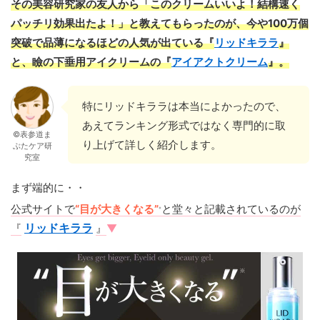
その美容研究家の友人から「このクリームいいよ！結構速く
パッチリ効果出たよ！」と教えてもらったのが、今や100万個
突破で品薄になるほどの人気が出ている『
リッドキララ
』
と、瞼の下垂用アイクリームの『
アイアクトクリーム
』。
特にリッドキララは本当によかったので、
あえてランキング形式ではなく専門的に取
©表参道ま
り上げて詳しく紹介します。
ぶたケア研
究室
まず端的に・・
公式サイトで
“目が大きくなる”
と堂々と記載されているのが
※
『
リッドキララ
』
▼