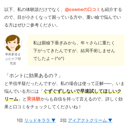
以下、私の体験談だけでなく、
@cosmeの口コミ
も紹介する
ので、目が小さくなって困っている方や、重い瞼で悩んでい
る方はぜひご参考ください。
私は眼瞼下垂ぎみから、年々さらに重たく
下がってきたんですが、結局手術しません
©表参道ま
でしたよ～(^o^)
ぶたケア研
究室
「ホントに効果あるの？」
と半信半疑だったんですが、私の場合は使って正解
——
。いま
悩んでいる方には「
ぐずぐずしないで早速試してほしいク
リーム
」と
実体験
からも自信を持って言えるので、詳しく効
果と口コミをチェックしてくださいね！
1位
リッドキララ ▼
2位
アイアクトクリーム ▼