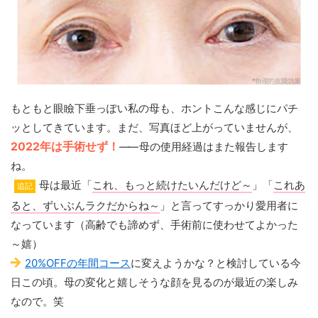
もともと眼瞼下垂っぽい私の母も、ホントこんな感じにパチ
ッとしてきています。まだ、写真ほど上がっていませんが、
2022年は手術せず！
——
母の使用経過はまた報告します
ね。
母は最近「
これ、もっと続けたいんだけど～
」「
これあ
追記
ると、ずいぶんラクだからね～
」と言ってすっかり愛用者に
なっています（高齢でも諦めず、手術前に使わせてよかった
～嬉）
20%OFFの年間コース
に変えようかな？と検討している今
日この頃。母の変化と嬉しそうな顔を見るのが最近の楽しみ
なので。笑