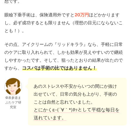
想です。
眼瞼下垂手術は、保険適用外ですと
20万円
ほどかかります
し、必ず成功するとも限りません（理想の目元にならないこ
とも！）。
その点、アイクリームの『リッドキララ』なら、手軽に日常
のケアに取り入れられて、しかも効果が見えやすいので継続
しやすかったです。そして、狙ったとおりの結果が出たので
すから、
コスパは手術の比ではありません！
あのストレスや不安からいつの間にか抜け
出せていて、日常の気分も上がり、手術の
©表参道ま
ことは自然と忘れていました。
ぶたケア研
究室
とにかくε-(´∀｀*)ﾎｯとして平穏な毎日を
送れています。