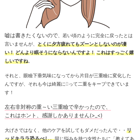
嘘は書きたくないので
、若い頃のように完全に戻ったとは
言いませんが、
とくに夕方疲れてもズーンとしないのが凄
い！
どんより眠そうにならないんですよ！
これはすっごく嬉
しいですね
。
それと、眼瞼下垂気味になってから片目が三重瞼に変化した
んですが、それも今は綺麗に
って二重をキープできていま
す！
左右非対称の重～い三重瞼で辛かったので、
これはホント、感謝しかありません(>_<)
大げさではなく、他のケアを試してもダメだったんで・・
リ
ッドキララ恐るべし。
同じ悩みを持つ女性たちに「教えてあ