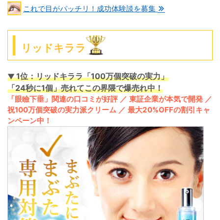
これで目がパッチリ！成功体験談を募集
リッドキララ
1位：リッドキララ「100万個突破の実力」
▼
「24秒に1個」売れてこの界隈で爆売れ中！
「眼瞼下垂」関連の口コミが好評 ／ 東証企業が本気で開発 ／
祝100万個突破の実力派クリーム ／ 最大20%OFFの割引キャ
ンペーン中！