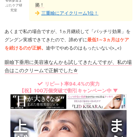
©表参道ま
拠！
ぶたケア研
究室
三重瞼にアイクリーム1位！
あくまで私の場合ですが、1ヵ月継続して「パッチリ効果」を
グングン実感できてきたので、諦めずに
最低1～3ヵ月はケア
を続けるのが正解。
途中でやめるのはもったいない(>_<)
眼瞼下垂用に美容液なんかも試してきたんですが、私の場
合はこのクリームで正解でした☆
リピ―ト率94.4%の実力
【祝】100万個突破で割引キャンペーン中 ▼