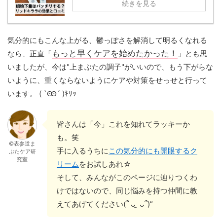
続きを見る
気分的にもこんな上がる、鬱っぽさを解消して明るくなれる
もっと早くケアを始めたかった！
なら、正直「
」とも思
いましたが、今は"上まぶたの調子"がいいので、もう下がらな
いように、重くならないようにケアや対策をせっせと行って
います。 ( `Ꙭ´ )ｷﾘｯ
皆さんは「今」これを知れてラッキーか
も。笑
©表参道ま
手に入るうちに
この気分的にも開眼するク
ぶたケア研
究室
リーム
をお試しあれ☆
そして、みんながこのページに辿りつくわ
けではないので、同じ悩みを持つ仲間に教
えてあげてください(՞ ᴗ ̫ ᴗ՞)”