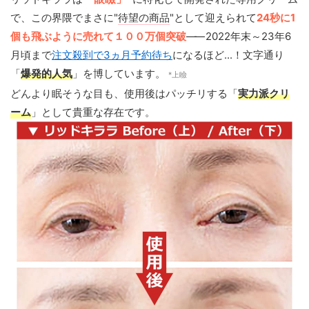
で、この界隈でまさに"
待望の商品
"として迎えられて
24秒に1
個も飛ぶように売れて１００万個突破
——
2022年末～23年6
月頃まで
注文殺到で3ヵ月予約待ち
になるほど...！文字通り
「
爆発的人気
」を博しています。
*上瞼
どんより眠そうな目も、使用後はパッチリする「
実力派クリ
ーム
」として貴重な存在です。