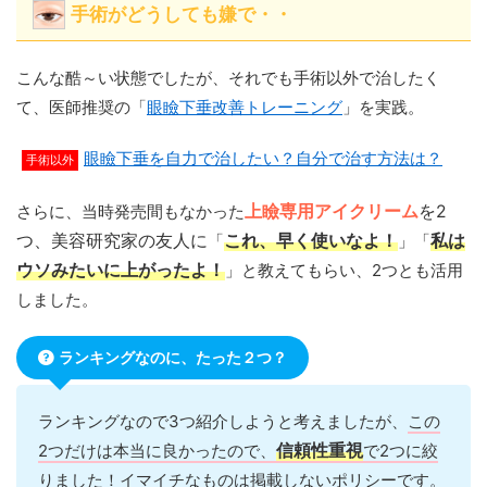
手術がどうしても嫌で・・
こんな酷～い状態でしたが、それでも手術以外で治したく
て、医師推奨の「
眼瞼下垂改善トレーニング
」を実践。
眼瞼下垂を自力で治したい？自分で治す方法は？
手術以外
さらに、当時発売間もなかった
上瞼専用アイクリーム
を2
つ、美容研究家の友人に
「
これ、早く使いなよ！
」「
私は
ウソみたいに上がったよ！
」と教えてもらい、2つとも活用
しました。
ランキングなのに、たった２つ？
ランキングなので3つ紹介しようと考えましたが、
この
2つだけは本当に良かったので、
信頼性重視
で2つに絞
りました！
イマイチなものは掲載しないポリシーです。