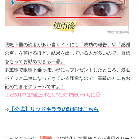
眼瞼下垂の読者が多い当サイトにも「成功の報告」や「感謝
の声」を頂けるほど、結果を出している人が多いので、自信
をもってお勧めできる一品。
多重瞼で眼瞼下垂っぽい母にもプレゼントしたところ、最近
パチッと二重になってきている印象なので、高齢の方にもお
勧めできるクリームですよ！
◎
まだ3月中は"値上げなし"なので安いうちに
【公式】リッドキララの詳細はこちら
⇒
リッドキララは
「眼瞼」
*
に特化して開発された専用クリーム