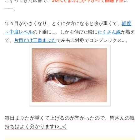
こすってきた影響で、
30代でまぶたが下がって眼瞼下垂
に
——
。
年々目が小さくなり、とくに夕方になると瞼が重くて、
軽度
～中度レベル
の下垂に...。しかも伸びた瞼に
たくさん線
が増え
て、
片目だけ三重まぶた
で左右非対称でコンプレックス...。
毎日まぶたが重くて上げるのが辛かったので、皆さんの気
持ちはよく分かります(>_<)