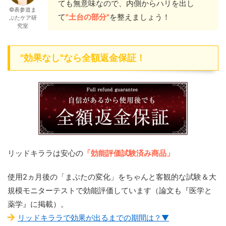
ても無意味なので、内側からハリを出し
©表参道ま
て
"土台の部分"
を整えましょう！
ぶたケア研
究室
"効果なし"なら全額返金保証！
リッドキララは安心の
「効能評価試験済み商品」
使用2ヵ月後の「まぶたの変化」をちゃんと客観的な試験＆大
規模モニターテストで効能評価しています（論文も『医学と
薬学』に掲載）。
リッドキララで効果が出るまでの期間は？▼