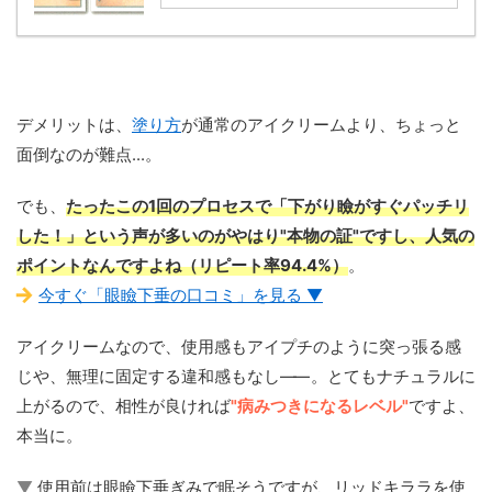
デメリットは、
塗り方
が通常のアイクリームより、ちょっと
面倒なのが難点...。
でも、
たったこの1回のプロセスで「下がり瞼がすぐパッチリ
した！」という声が多いのがやはり"本物の証"ですし、人気の
ポイントなんですよね（リピート率94.4%）
。
今すぐ「眼瞼下垂の口コミ」を見る ▼
アイクリームなので、使用感もアイプチのように突っ張る感
じや、無理に固定する違和感もなし
——
。とてもナチュラルに
上がるので、相性が良ければ
"病みつきになるレベル"
ですよ、
本当に。
▼
使用前は眼瞼下垂ぎみで眠そうですが、リッドキララを使