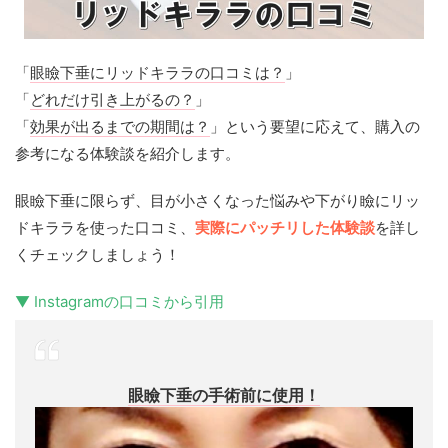
「
眼瞼下垂にリッドキララの口コミは？
」
「
どれだけ引き上がるの？
」
「
効果が出るまでの期間は？
」という要望に応えて、購入の
参考になる体験談を紹介します。
眼瞼下垂に限らず、目が小さくなった悩みや下がり瞼にリッ
ドキララを使った口コミ、
実際にパッチリした体験談
を詳し
くチェックしましょう！
▼ Instagramの口コミから引用
眼瞼下垂の手術前に使用！