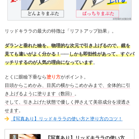
リッドキララの最大の特徴は「リフトアップ効果」。
ダランと垂れた瞼を、物理的な次元で引き上げるので、鏡を
見ても違いがよく分かる！
——
しかも即効性があって、すぐパ
ッチリするのが人気の理由になっています
。
とくに眼瞼下垂なら
塗り方
がポイント。
目頭からこめかみ、目尻の横からこめかみまで、全体的に引
き上げるように塗ります（数回）
。
そして、引き上げた状態で優しく押さえて美容成分を浸透さ
せます
。
【写真あり】リッドキララの使い方と塗り方のコツ！
【写真あり】リッドキララの使い方