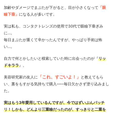
加齢やダメージでまぶたが下がると、目が小さくなって
「眼
瞼下垂」
になる人が多いです。
実は私も、コンタクトレンズの使用で30代で眼瞼下垂ぎみ
に...。
毎日まぶたが重くて辛かったんですが、やっぱり手術は怖
い...。
自力で何とかしたいと模索していた時に出会ったのが『
リッ
ドキララ
』。
「これ、すごいよ！」
美容研究家の友人に
と教えてもら
い、藁をもすがる気持ちで購入
——
毎日欠かさず塗り込みまし
た。
実はもう3年愛用しているんですが、今ではずいぶんパッチ
リ！しかも、どんより三重瞼だったのが、すっきりと二重を