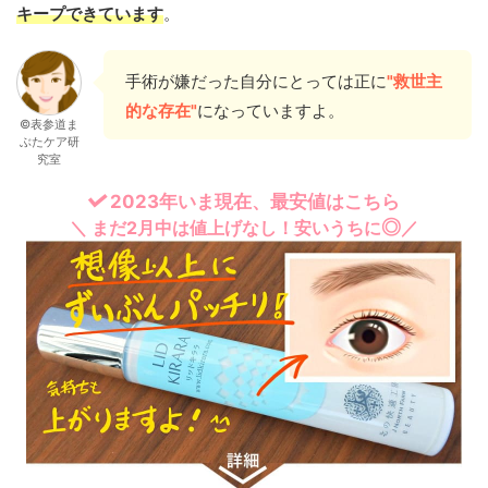
キープできています
。
手術が嫌だった自分にとっては正に
"救世主
的な存在"
になっていますよ。
©表参道ま
ぶたケア研
究室
2023年いま現在、最安値はこちら
◎
＼ まだ2月中は値上げなし！安いうちに
／