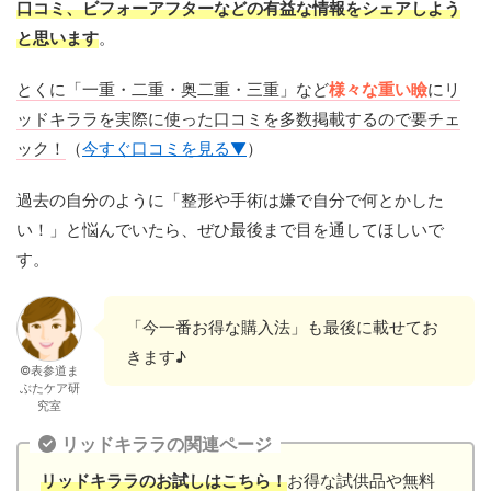
口コミ、ビフォーアフターなどの有益な情報をシェアしよう
と思います
。
とくに「一重・二重・奥二重・三重」など
様々な重い瞼
にリ
ッドキララを実際に使った口コミを多数掲載するので要チェ
ック！
（
今すぐ口コミを見る▼
）
過去の自分のように「整形や手術は嫌で自分で何とかした
い！」と悩んでいたら、ぜひ最後まで目を通してほしいで
す。
「今一番お得な購入法」も最後に載せてお
きます♪
©表参道ま
ぶたケア研
究室
リッドキララの関連ページ
リッドキララのお試しはこちら！
お得な試供品や無料