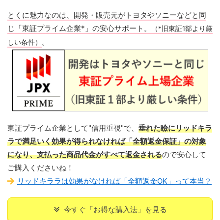
とくに魅力なのは、開発・販売元がトヨタやソニーなどと同
じ「東証プライム企業*」の安心サポート。
（*旧東証1部より厳
。
しい条件）
東証プライム企業として"信用重視"で、
垂れた瞼にリッドキラ
ラで満足いく効果が得られなければ「全額返金保証」の対象
になり、支払った商品代金がすべて返金される
ので安心して
ご購入くださいね！
リッドキララは効果がなければ「全額返金OK」って本当？
今すぐ「お得な購入法」を見る