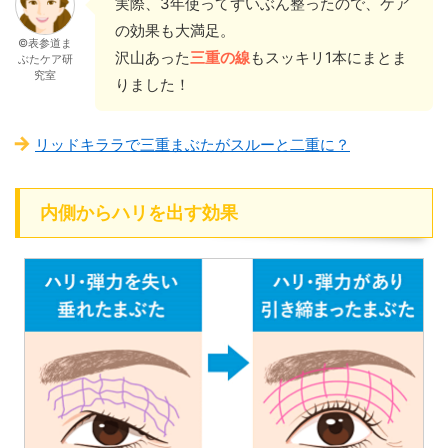
実際、3年使ってずいぶん整ったので、ケア
の効果も大満足。
©表参道ま
沢山あった
三重の線
もスッキリ1本にまとま
ぶたケア研
究室
りました！
リッドキララで三重まぶたがスルーと二重に？
内側からハリを出す効果