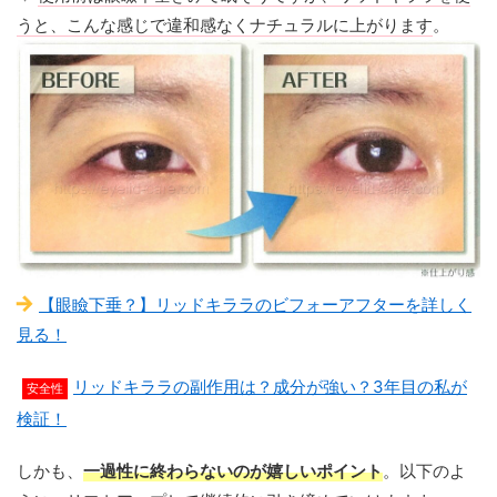
うと、こんな感じで違和感なくナチュラルに上がります
。
【眼瞼下垂？】リッドキララのビフォーアフターを詳しく
見る！
リッドキララの副作用は？成分が強い？3年目の私が
安全性
検証！
しかも、
一過性に終わらないのが嬉しいポイント
。以下のよ