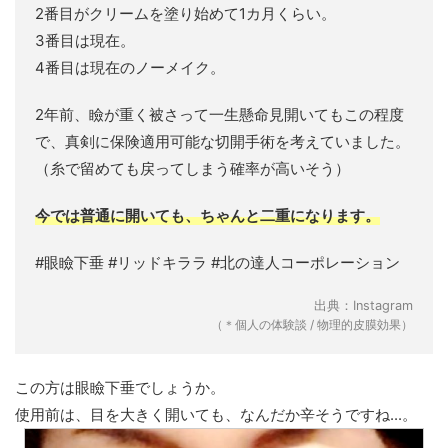
2番目がクリームを塗り始めて1カ月くらい。
3番目は現在。
4番目は現在のノーメイク。
2年前、瞼が重く被さって一生懸命見開いてもこの程度
で、真剣に保険適用可能な切開手術を考えていました。
（糸で留めても戻ってしまう確率が高いそう）
今では普通に開いても、ちゃんと二重になります。
#眼瞼下垂 #リッドキララ #北の達人コーポレーション
出典：Instagram
（＊個人の体験談 / 物理的皮膜効果）
この方は眼瞼下垂でしょうか。
使用前は、目を大きく開いても、なんだか辛そうですね...。